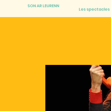
SON AR LEURENN
Les spectacles