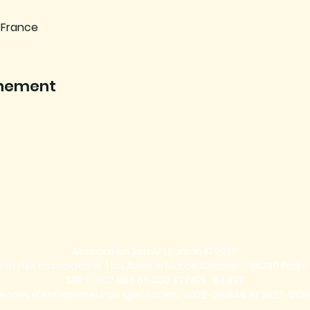
 France
énement
Association Son Ar Leurenn © 2025
on des associations, 1 bis Avenue Marcel Charrier - 56290 Port-L
SIRET : 807 866 611 000 47 | APE : 9499Z
cences d'entrepreneur de spectacles : 2022-010846 et 2022-010