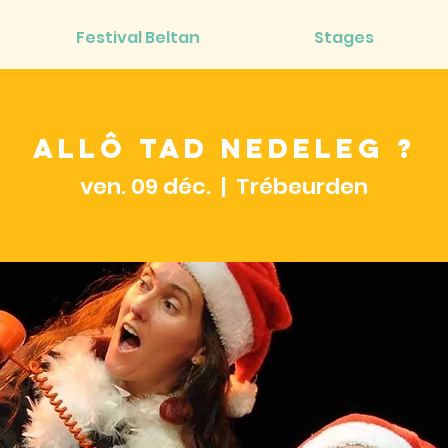
Festival Beltan
Stages
Allô Tad Nedeleg ?
ven. 09 déc.
  |  
Trébeurden