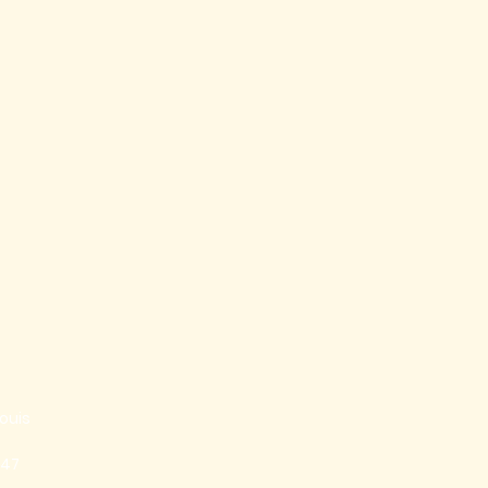
ouis
847