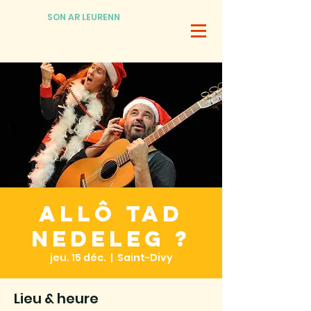
SON AR LEURENN
Allô Tad
Nedeleg ?
jeu. 15 déc.
  |  
Saint-Divy
Lieu & heure