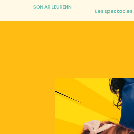
SON AR LEURENN
Les spectacles