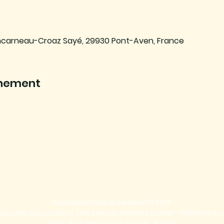
ncarneau-Croaz Sayé, 29930 Pont-Aven, France
énement
Association Son Ar Leurenn © 2025
on des associations, 1 bis Avenue Marcel Charrier - 56290 Port-L
SIRET : 807 866 611 000 47 | APE : 9499Z