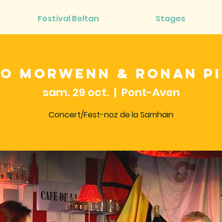
Festival Beltan
Stages
o Morwenn & Ronan P
sam. 29 oct.
  |  
Pont-Aven
Concert/Fest-noz de la Samhain