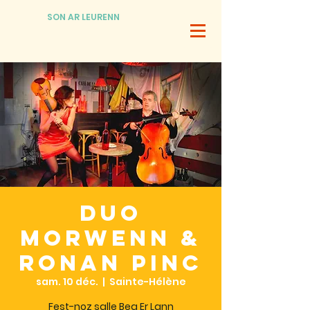
SON AR LEURENN
Duo
Morwenn &
Ronan Pinc
sam. 10 déc.
  |  
Sainte-Hélène
Fest-noz salle Beg Er Lann