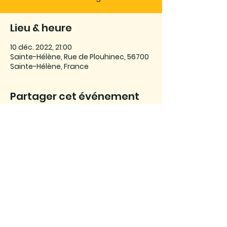
Lieu & heure
10 déc. 2022, 21:00
Sainte-Hélène, Rue de Plouhinec, 56700
Sainte-Hélène, France
Partager cet événement
Association Son Ar Leurenn © 2025
Maison des associations, 1 bis Avenue
Marcel Charrier - 56290 Port-Louis
SIRET :
807 866 611 000 47
| APE : 9499Z
Licences d'entrepreneur de spectacles :
2022-010846 et 2022-010847