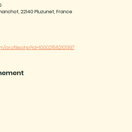
0
manchot, 22140 Pluzunet, France
/profile.php?id=100021562101397
énement