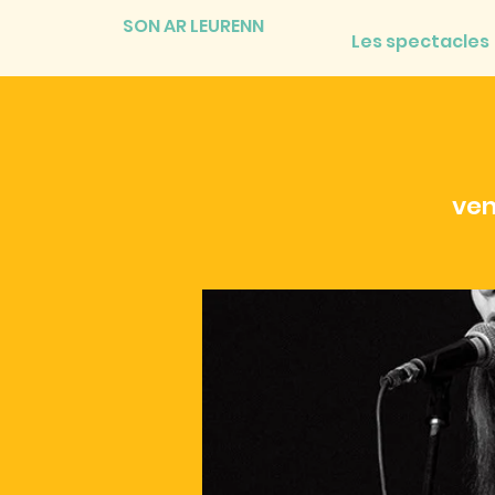
SON AR LEURENN
Les spectacles
ven