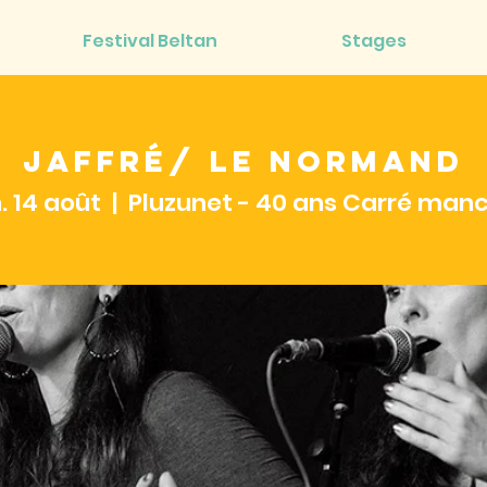
Festival Beltan
Stages
Jaffré/ Le Normand
. 14 août
  |  
Pluzunet - 40 ans Carré man