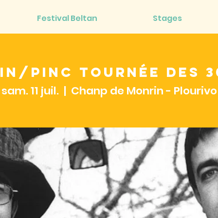
Festival Beltan
Stages
in/Pinc Tournée des 3
sam. 11 juil.
  |  
Chanp de Monrin - Plourivo