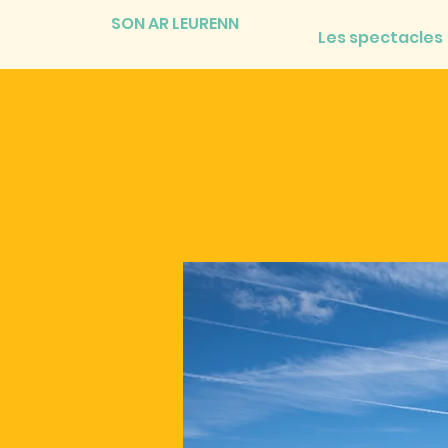
SON AR LEURENN
Les spectacles