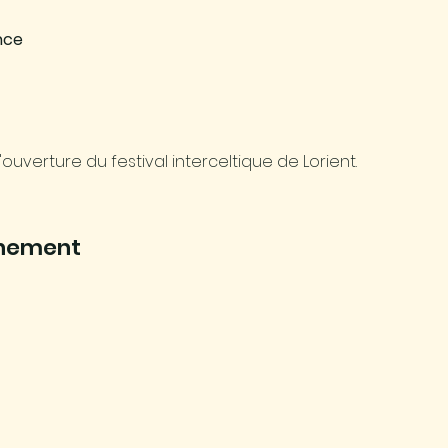
ance
uverture du festival interceltique de Lorient.
énement