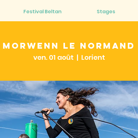
Festival Beltan
Stages
Morwenn Le Normand
ven. 01 août
  |  
Lorient