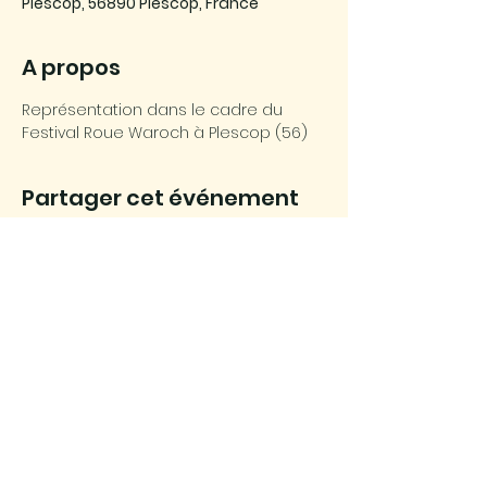
Plescop, 56890 Plescop, France
A propos
Représentation dans le cadre du 
Festival Roue Waroch à Plescop (56)
Partager cet événement
Association Son Ar Leurenn © 2025
Maison des associations, 1 bis Avenue
Marcel Charrier - 56290 Port-Louis
SIRET :
807 866 611 000 47
| APE : 9499Z
Licences d'entrepreneur de spectacles :
2022-010846 et 2022-010847