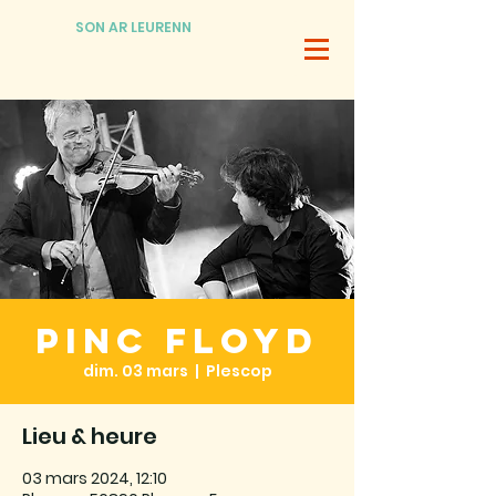
SON AR LEURENN
Pinc Floyd
dim. 03 mars
  |  
Plescop
Lieu & heure
03 mars 2024, 12:10