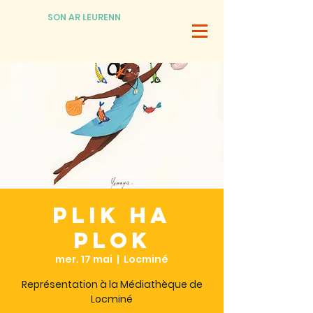
SON AR LEURENN
Plik ha
Plok
mer. 17 mai
  |  
Locminé
Représentation à la Médiathèque de
Locminé