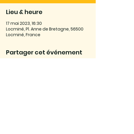
Lieu & heure
17 mai 2023, 16:30
Locminé, Pl. Anne de Bretagne, 56500
Locminé, France
Partager cet événement
Association Son Ar Leurenn © 2025
Maison des associations, 1 bis Avenue
Marcel Charrier - 56290 Port-Louis
SIRET :
807 866 611 000 47
| APE : 9499Z
Licences d'entrepreneur de spectacles :
2022-010846 et 2022-010847