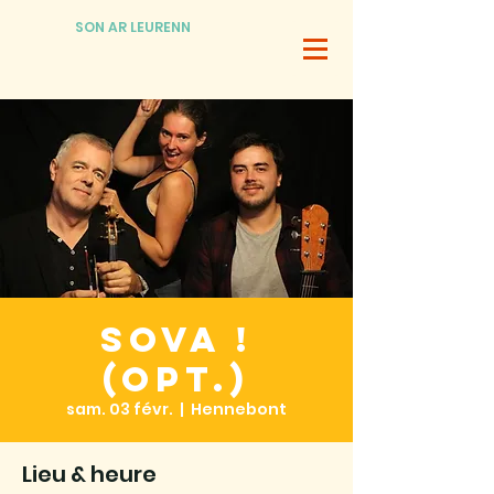
SON AR LEURENN
SOVA !
(Opt.)
sam. 03 févr.
  |  
Hennebont
Lieu & heure