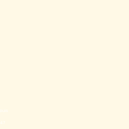
ouis
847