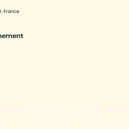
r, France
énement
Association Son Ar Leurenn © 2025
on des associations, 1 bis Avenue Marcel Charrier - 56290 Port-L
SIRET : 807 866 611 000 47 | APE : 9499Z
cences d'entrepreneur de spectacles : 2022-010846 et 2022-010